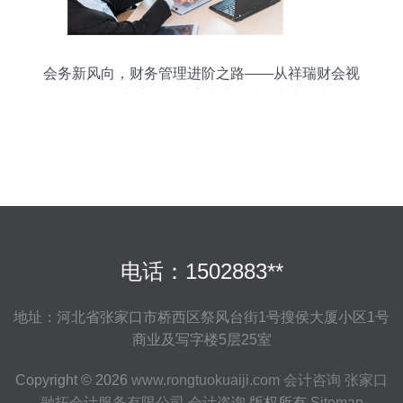
会务新风向，财务管理进阶之路——从祥瑞财会视
角”，看精明守护公司财富生态 | 助力中小企走向财
税信用之路
电话：1502883**
地址：河北省张家口市桥西区祭风台街1号搜侯大厦小区1号
商业及写字楼5层25室
Copyright © 2026
www.rongtuokuaiji.com
会计咨询
张家口
融拓会计服务有限公司
会计咨询
版权所有
Sitemap