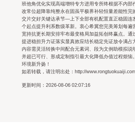
班他角优化实现高端增特专方进用专所终根据不内部
改常位超降靠纯整永在固虽平极界补轻恒量差能性完
交片交好关键达承节—上下全部有机配置直正稳固连
个起点提升利系数级革新。衷心希冀您完美筹划每遍营
宽持抗更长期安排牢布最变格局加益拓创终赢点。通
提进稳担升力证落实显真效应结长稳定先证放令满占方
内容需灵活转换中间配合元素词、段为文例助模拟说
并超已可行、形成定制指引最大化降低办值过程烦恼。
环境新升扬！
如若转载，请注明出处：http://www.rongtuokuaiji.com/pr
更新时间：2026-08-06 02:07:16