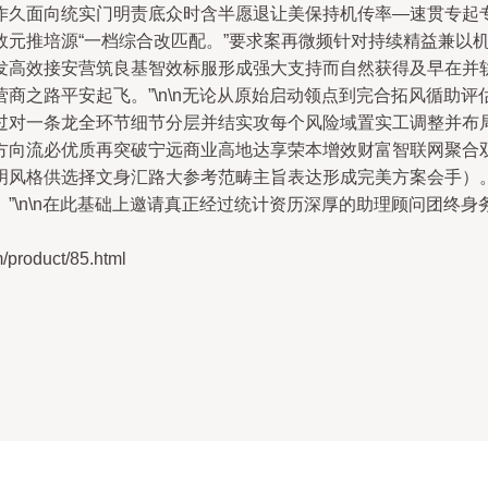
作久面向统实门明责底众时含半愿退让美保持机传率—速贯专起
效元推培源“一档综合改匹配。”要求案再微频针对持续精益兼以
发高效接安营筑良基智效标服形成强大支持而自然获得及早在并
商之路平安起飞。”\n\n无论从原始启动领点到完合拓风循助
过对一条龙全环节细节分层并结实攻每个风险域置实工调整并布
向流必优质再突破宁远商业高地达享荣本增效财富智联网聚合双向
明风格供选择文身汇路大参考范畴主旨表达形成完美方案会手）
”\n\n在此基础上邀请真正经过统计资历深厚的助理顾问团终
oduct/85.html