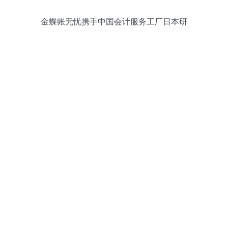
金蝶账无忧携手中国会计服务工厂日本研
习班圆满落幕 共探会计咨询新未来